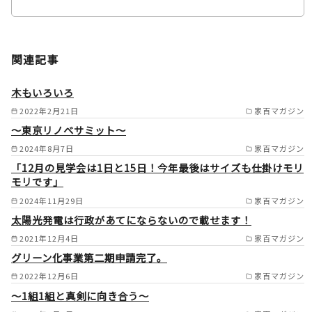
関西 /
中国 /
関連記事
四国を中心に全国対応（エリア
により応相談） /
木もいろいろ
2022年2月21日
家百マガジン
～東京リノベサミット～
2024年8月7日
家百マガジン
「12月の見学会は1日と15日！今年最後はサイズも仕掛けモリ
モリです」
2024年11月29日
家百マガジン
太陽光発電は行政があてにならないので載せます！
2021年12月4日
家百マガジン
グリーン化事業第二期申請完了。
2022年12月6日
家百マガジン
～1組1組と真剣に向き合う～