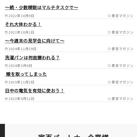
により応相談） /
～続・少数精鋭はマルチタスクで～
2022年10月9日
家百マガジン
それ大体わかる！
2021年10月1日
家百マガジン
～今週末の見学会に向けて～
2024年11月29日
家百マガジン
洗濯パンは何故嫌われる？
2024年3月9日
家百マガジン
暖を取ってしまった
2025年11月2日
家百マガジン
日中の電気を有効に使おう！
2023年9月12日
家百マガジン