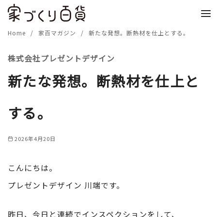
コ
ン
テ
Home
家百マガジン
新たな発想。断熱材を仕上とする。
ン
株式会社プレゼントデザイン
ツ
へ
新たな発想。断熱材を仕上と
移
動
する。
2026年4月20日
こんにちは。
プレゼントデザイン 川端です。
昨日、今日と連続でインスペクションをして、