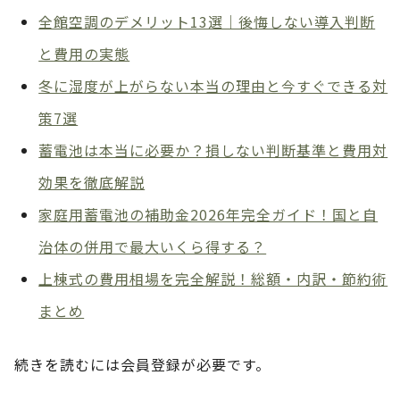
全館空調のデメリット13選｜後悔しない導入判断
と費用の実態
冬に湿度が上がらない本当の理由と今すぐできる対
策7選
蓄電池は本当に必要か？損しない判断基準と費用対
効果を徹底解説
家庭用蓄電池の補助金2026年完全ガイド！国と自
治体の併用で最大いくら得する？
上棟式の費用相場を完全解説！総額・内訳・節約術
まとめ
続きを読むには会員登録が必要です。