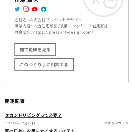
会社名:
株式会社プレゼントデザイン
事業内容:
木造住宅設計/鉄筋コンクリート住宅設計
問合せ先:
https://pleasant-design.com/
施工範囲を見る
このつくり手に相談する
施工範囲
関西 /
中国 /
関連記事
四国を中心に全国対応（エリア
により応相談） /
セカンドリビングって必要？
2023年12月12日
家百マガジン
夏の日差しを柔らかくするアイテム