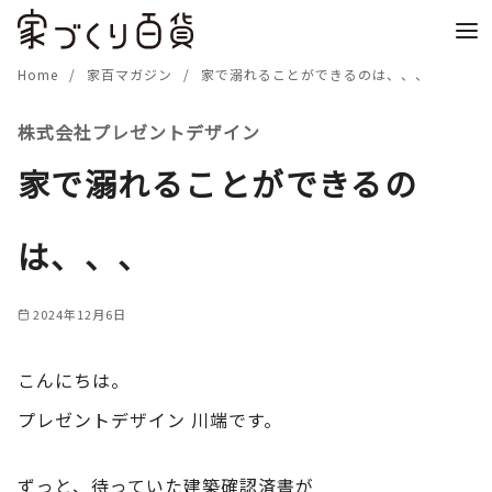
コ
ン
テ
Home
家百マガジン
家で溺れることができるのは、、、
ン
株式会社プレゼントデザイン
ツ
へ
家で溺れることができるの
移
動
は、、、
2024年12月6日
こんにちは。
プレゼントデザイン 川端です。
ずっと、待っていた建築確認済書が