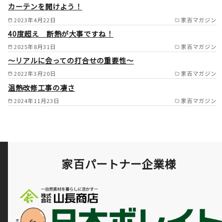
カーテンを開けよう！
大府市/知多市/阿久比町/東浦
2023年4月22日
家百マガジン
町/刈谷市/豊田市/安城市/知立
40度超え 断熱が大事ですね！
市/高浜市/みよし市 /
2025年8月31日
家百マガジン
～リアルに会っての打合せの重要性～
2022年3月20日
家百マガジン
温熱改修工事の凄さ
2024年11月23日
家百マガジン
家百パートナー企業様