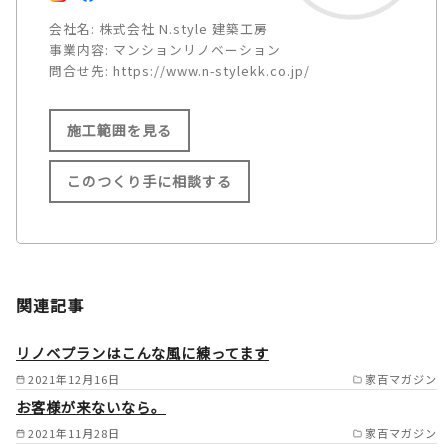
会社名:
株式会社 N.style 建築工房
事業内容:
マンションリノベーション
問合せ先:
https://www.n-stylekk.co.jp/
施工範囲を見る
このつくり手に相談する
施工範囲
名古屋市/一宮市/瀬戸市/春日
関連記事
井市/犬山市/江南市/小牧市/稲
沢市/尾張旭市/岩倉市/豊明市/
リノベプランはこんな風に練ってます
日進市/清須市/北名古屋市/長
2021年12月16日
家百マガジン
お客様が来ないなら。
久手市/津島市/愛西市/弥富市/
2021年11月28日
家百マガジン
あま市/半田市/常滑市/東海市/