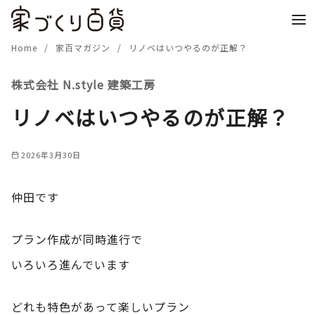
コ
ン
テ
Home
家百マガジン
リノベはいつやるのが正解？
ン
株式会社 N.style 建築工房
ツ
へ
リノベはいつやるのが正解？
移
動
2026年3月30日
仲田です
プラン作成が同時進行で
いろいろ進んでいます
どれも特色があって楽しいプラン