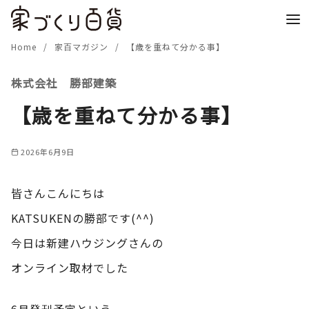
コ
ン
テ
Home
家百マガジン
【歳を重ねて分かる事】
ン
株式会社 勝部建築
ツ
へ
【歳を重ねて分かる事】
移
動
2026年6月9日
皆さんこんにちは
KATSUKENの勝部です(^^)
今日は新建ハウジングさんの
オンライン取材でした
6月発刊予定という