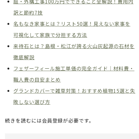
庭・外構工事100万円でできること全解説！費用内
訳と節約7技
名もなき家事とは？リスト50選！見えない家事を
可視化して家族で分担する方法
来待石とは？島根・松江が誇る火山灰起源の石材を
徹底解説
フェザーフィール施工単価の完全ガイド｜材料費・
職人費の目安まとめ
グランドカバーで雑草対策！おすすめ植物15選と失
敗しない選び方
続きを読むには会員登録が必要です。